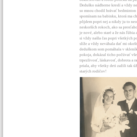
Deduško nádherne kreslí a vždy nev
so mnou chodil hrávať bedminton a
spomínam na babinku, ktorá ma chod
pôjdem popri nej a nikdy ju to neo
neskorších rokoch, ako sa presťah
je nové, alebo staré a že nás ľúbi
si vždy našla čas popri všetkých p
slíže a vždy neváhala dať mi okošt
deduškom som pomáhala v skleníku
pokoja, dokázal ticho počúvať vše
trpezlivosť, láskavosť, dobrota a 
priala, aby všetky deti zažili tak
starých rodičov!