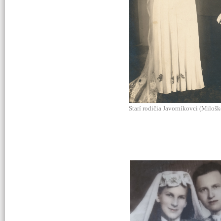
Starí rodičia Javorníkovci (Milošk