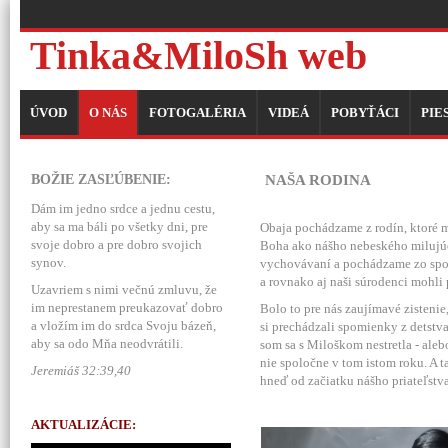
Tinka&MiloSh web
ÚVOD
O NÁS
FOTOGALÉRIA
VIDEÁ
POBYŤÁCI
PIE
BOŽIE ZASĽÚBENIE:
NAŠA RODINA
Dám im jedno srdce a jednu cestu,
aby sa ma báli po všetky dni, pre
Obaja pochádzame z rodín, ktoré m
svoje dobro a pre dobro svojich
Boha ako nášho nebeského milujúc
synov.
vychovávaní a pochádzame zo spolo
a rovnako aj naši súrodenci mohli 
Uzavriem s nimi večnú zmluvu, že
im neprestanem preukazovať dobro
Bolo to pre nás zaujímavé zistenie
a vložím im do srdca Svoju bázeň,
si prechádzali spomienky z detstva
aby sa odo Mňa neodvrátili.
som sa s Miloškom nestretla - ale
nie spoločne v tom istom roku. A ta
Jeremiáš 32:39,40
hneď od začiatku nášho priateľstva
AKTUALIZÁCIE: