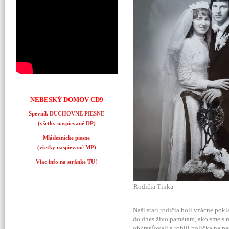
NEBESKÝ DOMOV CD9
Spevník DUCHOVNÉ PIESNE
(všetky naspievané DP)
Mládežnícke piesne
(všetky naspievané MP)
Viac info na stránke TU!
Rodičia Tinka
Naši starí rodičia boli vzácne po
do dnes živo pamätám, ako sme s 
obkresľovali a robili políčka na p