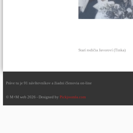
Starí rodičia Javoroví (Tinka)
Práve tu je 91 návštevníkov a žiadni členovia on-line
© M+M web 2026 - Designed by
Pickjoomla.com